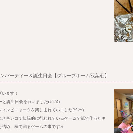
パーティー＆誕生日会【グループホーム双葉荘】
ざいます！
ーと誕生日会を行いました(≧▽≦)
ンピニャータを楽しまれていました(*^-^*)
にメキシコで伝統的に行われているゲームで紙で作ったキ
を詰め、棒で割るゲームの事です♬