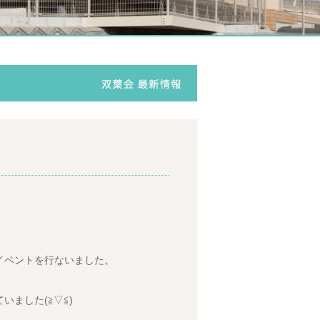
イベントを行ないました。
ました(≧▽≦)