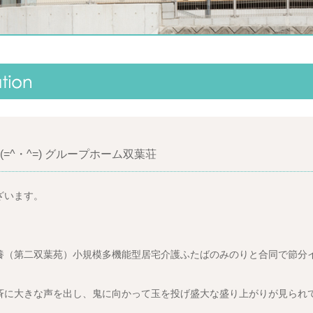
^・^=) グループホーム双葉荘
ざいます。
養（第二双葉苑）小規模多機能型居宅介護ふたばのみのりと合同で節分
に大きな声を出し、鬼に向かって玉を投げ盛大な盛り上がりが見られてい