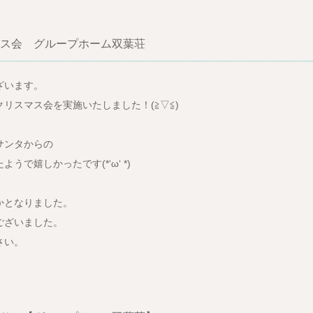
ス会 グループホーム双葉荘
ざいます。
リスマス会を実施いたしました！(≧▽≦)
サンタからの
で嬉しかったです(*‘ω‘ *)
かとなりました。
ございました。
さい。